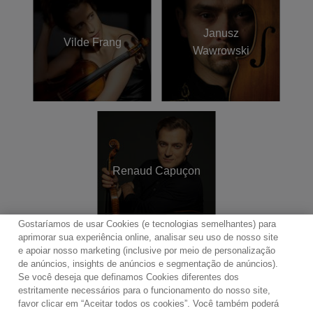
Janusz
Vilde Frang
Wawrowski
Renaud Capuçon
Gostaríamos de usar Cookies (e tecnologias semelhantes) para
aprimorar sua experiência online, analisar seu uso de nosso site
e apoiar nosso marketing (inclusive por meio de personalização
de anúncios, insights de anúncios e segmentação de anúncios).
Se você deseja que definamos Cookies diferentes dos
Contato
Boletim de Notícias
Termos de Uso
estritamente necessários para o funcionamento do nosso site,
favor clicar em “Aceitar todos os cookies”. Você também poderá
Política de Privacidade
Mapa do Site