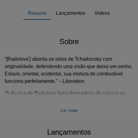
Resumo
Lançamentos
Videos
Sobre
“[Radulović] aborda os solos de Tchaikovsky com
originalidade, defendendo uma visão que deixa um sonho.
Eslavo, oriental, ocidental, sua mistura de combustível
funciona perfeitamente.” – Liberation
“A técnica de Radulovic torna brincadeira de criança os
inúmeros desafios técnicos de Paganini, acompanhados
por um tom sedutor, fraseado vocal expressivo e
Ler mais
entonação perfeita...”
– BBC Music Magazine
Lançamentos