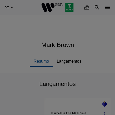
Skip
to
main
content
Mark Brown
Resumo
Lançamentos
Lançamentos