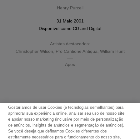
Henry Purcell
31 Maio 2001
Disponível como
CD
and
Digital
Artistas destacados:
Christopher Wilson
,
Pro Cantione Antiqua
,
William Hunt
Apex
Gostaríamos de usar Cookies (e tecnologias semelhantes) para
Ative o uso de cookies para usar este tocador.
aprimorar sua experiência online, analisar seu uso de nosso site
e apoiar nosso marketing (inclusive por meio de personalização
de anúncios, insights de anúncios e segmentação de anúncios).
Se você deseja que definamos Cookies diferentes dos
Contato
Boletim de Notícias
Termos de Uso
estritamente necessários para o funcionamento do nosso site,