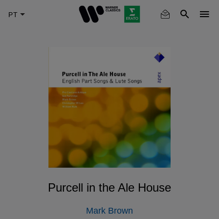
Skip
to
main
content
Purcell in the Ale House
Mark Brown