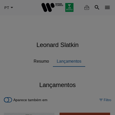
Skip
to
main
content
Leonard Slatkin
Resumo
Lançamentos
Lançamentos
Aparece também em
Filtro