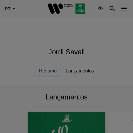
Skip
to
main
content
Jordi Savall
Resumo
Lançamentos
Lançamentos