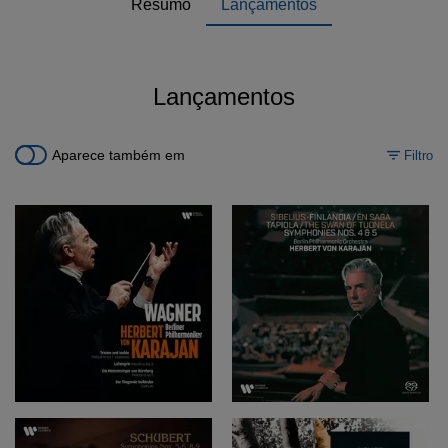
Resumo
Lançamentos
Lançamentos
Aparece também em
Filtro
L
M