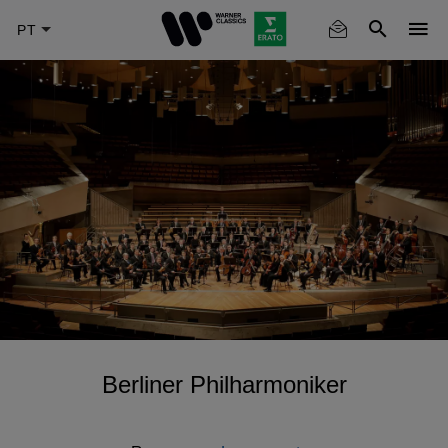
Skip
to
main
content
Berliner Philharmoniker