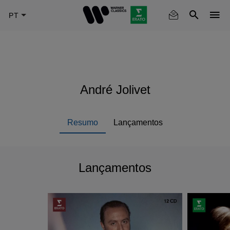
Skip
to
main
content
André Jolivet
Resumo
Lançamentos
Lançamentos