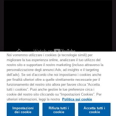
Noi vorremmo utilizzare i cookies (e tecnologie simili) per
migliorare la tua esperienza online, analizzare il tuo utilizzo del
nostro sito e supportare il nostro marketing (incluso attraverso la
personalizzazione degli annunci Adv, ad insights e il targeting
dell’adv). Se sei d’accordo che noi impostiamo i cookies anche
per finalità ulteriori oltre a quelle strettamente necessarie per il
Contact
Notiziario
Politica sui cookie
funzionamento del nostro sito allora per favore clicca “Accetta
Impostazioni dei cookie
tutti i cookies”. Puoi anche gestire le tue preferenze circa i
cookie del nostro sito cliccando su “Impostazioni Cookies”. Per
Would you prefer to visit our website in English?
ulteriori informazioni, leggi la nostra
Politica sui cookie
Listen & Buy
Impostazioni
Rifiuta tutti i
Accetta tutti i
© 2025 Parlophone Records Limited. All rights reserved.
Confirm
dei cookie
cookie
cookie