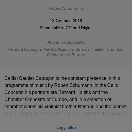
Robert Schumann
18 Gennaio 2019
Disponibile in
CD
and Digital
Artista protagonista:
Renaud Capuçon
,
Martha Argerich
,
Bernard Haitink
,
Chamber
Orchestra of Europe
Cellist Gautier Capuçon is the constant presence in this
programme of music by Robert Schumann. In the Cello
Concerto his partners are Bernard Haitink and the
Chamber Orchestra of Europe, and in a selection of
chamber works his violinist brother Renaud and the pianist
Martha Argerich. “Bernard Haitink is a wonderfully inspiring
guide,” says Gautier, “and Martha Argerich carries me
Leggi altro
along on the composer’s waves of romanticism and