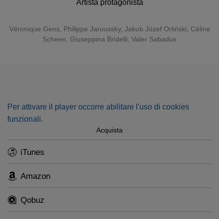
Artista protagonista
soprano Giuseppina Bridelli, and countertenors Philippe
Jaroussky, Jakub Józef Orliński and Valer Sabadus.
Véronique Gens
,
Philippe Jaroussky
,
Jakub Józef Orliński
, Céline
Scheen, Giuseppina Bridelli, Valer Sabadus
The complimentary booklet including all original sung texts
and translations (English, French and German) can be
found here.
Per attivare il player occorre abilitare l'uso di cookies
funzionali.
Acquista
iTunes
Amazon
Qobuz