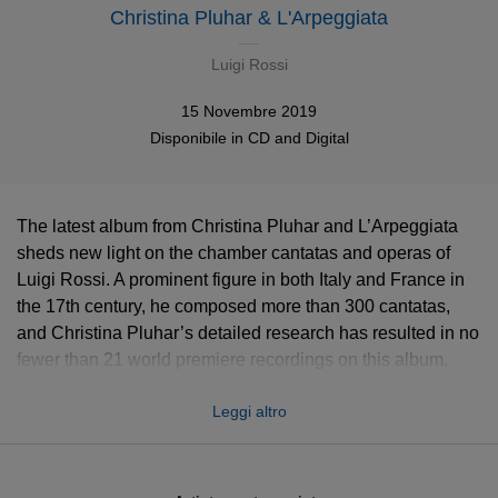
Christina Pluhar & L'Arpeggiata
Luigi Rossi
15 Novembre 2019
Disponibile in
CD
and
Digital
The latest album from Christina Pluhar and L’Arpeggiata
sheds new light on the chamber cantatas and operas of
Luigi Rossi. A prominent figure in both Italy and France in
the 17th century, he composed more than 300 cantatas,
and Christina Pluhar’s detailed research has resulted in no
fewer than 21 world premiere recordings on this album.
“Luigi Rossi was supremely inventive and extremely
Leggi altro
versatile,” she says, “often shifting from intense recitative to
mellifluous song, while also venturing into daring harmonic
regions.” Her dazzling line-up of vocal soloists comprises
sopranos Véronique Gens and Céline Scheen, mezzo-