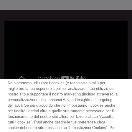
Noi vorremmo utilizzare i cookies (e tecnologie simili) per
migliorare la tua esperienza online, analizzare il tuo utilizzo del
nostro sito e supportare il nostro marketing (incluso attraverso la
personalizzazione degli annunci Adv, ad insights e il targeting
dell’adv). Se sei d’accordo che noi impostiamo i cookies anche
per finalità ulteriori oltre a quelle strettamente necessarie per il
Contact
Notiziario
Politica sui cookie
funzionamento del nostro sito allora per favore clicca “Accetta
Impostazioni dei cookie
tutti i cookies”. Puoi anche gestire le tue preferenze circa i
cookie del nostro sito cliccando su “Impostazioni Cookies”. Per