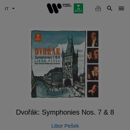
Skip
to
main
content
Dvořák: Symphonies Nos. 7 & 8
Libor Pešek