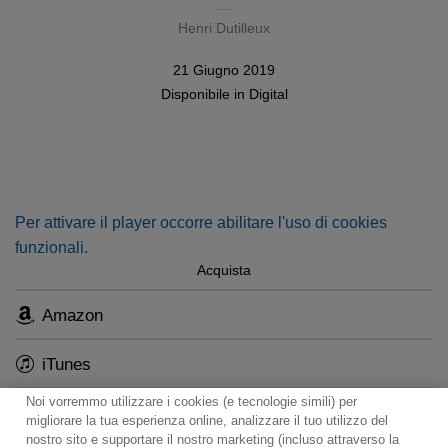
Henri Dutilleux
21 Giugno 2019
Disponibile in
Digital
Per attivare il player occorre abilitare l'uso di cookies
funzionali.
Acquista
Amazon
iTunes
Noi vorremmo utilizzare i cookies (e tecnologie simili) per
Qobuz
migliorare la tua esperienza online, analizzare il tuo utilizzo del
nostro sito e supportare il nostro marketing (incluso attraverso la