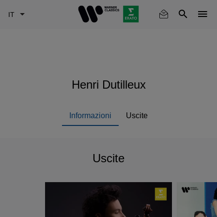
Skip
to
main
content
Henri Dutilleux
Informazioni
Uscite
Uscite