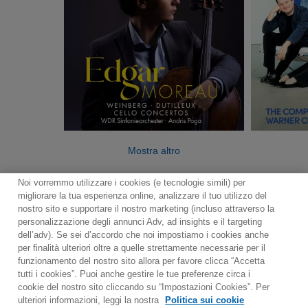
Mostra altro
Noi vorremmo utilizzare i cookies (e tecnologie simili) per
migliorare la tua esperienza online, analizzare il tuo utilizzo del
nostro sito e supportare il nostro marketing (incluso attraverso la
personalizzazione degli annunci Adv, ad insights e il targeting
dell’adv). Se sei d’accordo che noi impostiamo i cookies anche
per finalità ulteriori oltre a quelle strettamente necessarie per il
Contact
Notiziario
Politica sui cookie
funzionamento del nostro sito allora per favore clicca “Accetta
Impostazioni dei cookie
tutti i cookies”. Puoi anche gestire le tue preferenze circa i
cookie del nostro sito cliccando su “Impostazioni Cookies”. Per
Would you prefer to visit our website in English?
ulteriori informazioni, leggi la nostra
Politica sui cookie