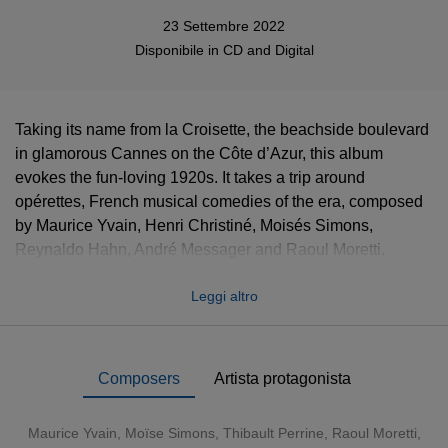
23 Settembre 2022
Disponibile in
CD
and
Digital
Taking its name from la Croisette, the beachside boulevard
in glamorous Cannes on the Côte d’Azur, this album
evokes the fun-loving 1920s. It takes a trip around
opérettes, French musical comedies of the era, composed
by Maurice Yvain, Henri Christiné, Moisés Simons,
Reynaldo Hahn, André Messager and Raoul Moretti.
Joining the Orchestre national de Cannes and its music
Leggi altro
director, Benjamin Levy, are eight leading French singers,
all admired in opera: sopranos Patricia Petibon, Amel
Brahim-Djelloul and Marion Tassou; mezzo-soprano
Pauline Sabatier; tenors Philippe Talbot and Rémy
Composers
Artista protagonista
Mathieu; baritone Guillaume Andrieux, and bass-baritone
Laurent Naouri.
Maurice Yvain, Moïse Simons, Thibault Perrine, Raoul Moretti,