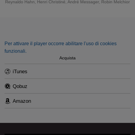
Reynaldo Hahn, Henri Christiné, André Messager, Robin Melchior
The complimentary booklet including all original sung texts
(French) and translations (English and French) can be
found here.
Per attivare il player occorre abilitare l'uso di cookies
funzionali.
Acquista
iTunes
Qobuz
Amazon