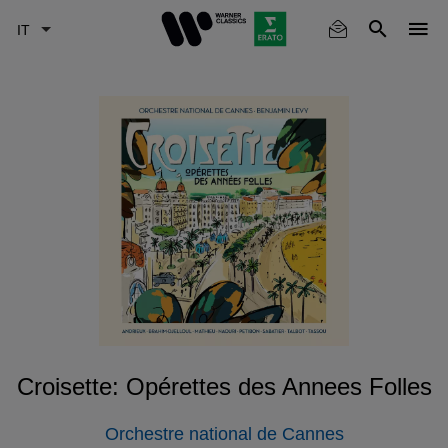
Skip
to
main
content
Croisette: Opérettes des Annees Folles
Orchestre national de Cannes