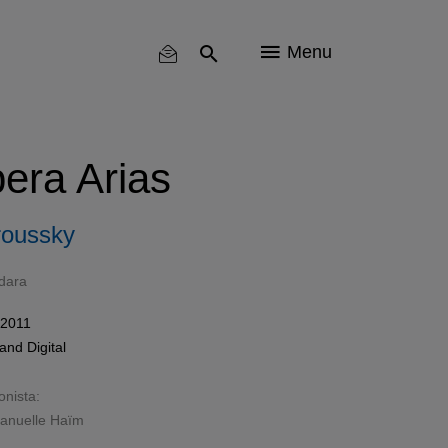
Menu
era Arias
roussky
dara
 2011
and Digital
onista:
nuelle Haïm