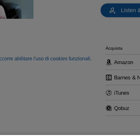
Listen 
Acquista
occorre abilitare l'uso di cookies funzionali.
Amazon
Barnes & 
iTunes
Qobuz