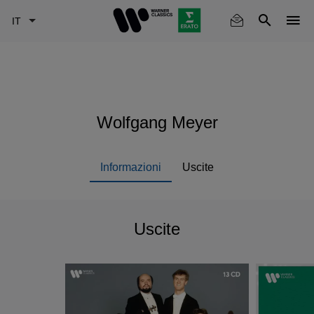
Skip
to
main
content
Wolfgang Meyer
Informazioni
Uscite
Uscite