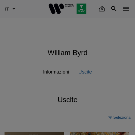
Skip
to
main
content
William Byrd
Informazioni
Uscite
Uscite
Seleziona