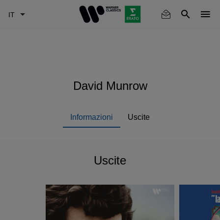
Skip
to
main
content
David Munrow
Informazioni
Uscite
Uscite