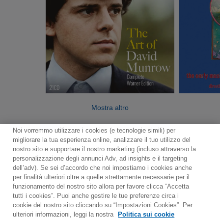
Mostra altro
Noi vorremmo utilizzare i cookies (e tecnologie simili) per
migliorare la tua esperienza online, analizzare il tuo utilizzo del
nostro sito e supportare il nostro marketing (incluso attraverso la
personalizzazione degli annunci Adv, ad insights e il targeting
dell’adv). Se sei d’accordo che noi impostiamo i cookies anche
per finalità ulteriori oltre a quelle strettamente necessarie per il
Contact
Notiziario
Politica sui cookie
funzionamento del nostro sito allora per favore clicca “Accetta
Impostazioni dei cookie
tutti i cookies”. Puoi anche gestire le tue preferenze circa i
cookie del nostro sito cliccando su “Impostazioni Cookies”. Per
Would you prefer to visit our website in English?
ulteriori informazioni, leggi la nostra
Politica sui cookie