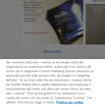
Mostra altro
Noi vorremmo utilizzare i cookies (e tecnologie simili) per
migliorare la tua esperienza online, analizzare il tuo utilizzo del
nostro sito e supportare il nostro marketing (incluso attraverso la
personalizzazione degli annunci Adv, ad insights e il targeting
dell’adv). Se sei d’accordo che noi impostiamo i cookies anche
per finalità ulteriori oltre a quelle strettamente necessarie per il
Contact
Notiziario
Politica sui cookie
funzionamento del nostro sito allora per favore clicca “Accetta
Impostazioni dei cookie
tutti i cookies”. Puoi anche gestire le tue preferenze circa i
cookie del nostro sito cliccando su “Impostazioni Cookies”. Per
Would you prefer to visit our website in English?
ulteriori informazioni, leggi la nostra
Politica sui cookie