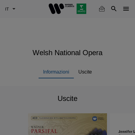
Skip
to
main
content
Welsh National Opera
Informazioni
Uscite
Uscite