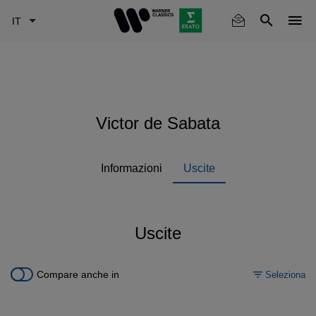
Skip
to
main
content
Victor de Sabata
Informazioni
Uscite
Uscite
Compare anche in
Seleziona