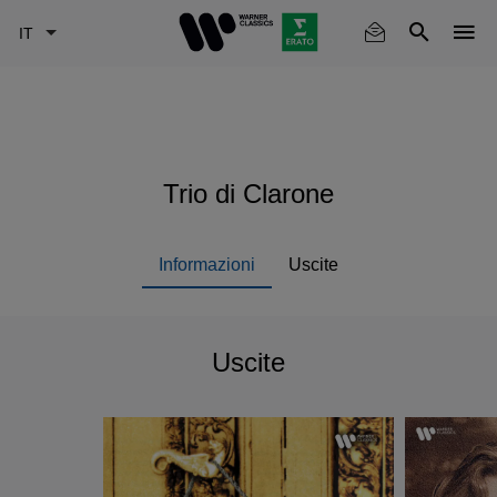
Skip
to
main
content
Trio di Clarone
Informazioni
Uscite
Uscite