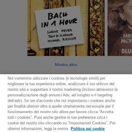
Mostra altro
Noi vorremmo utilizzare i cookies (e tecnologie simili) per
migliorare la tua esperienza online, analizzare il tuo utilizzo del
nostro sito e supportare il nostro marketing (incluso attraverso la
personalizzazione degli annunci Adv, ad insights e il targeting
dell’adv). Se sei d’accordo che noi impostiamo i cookies anche
per finalità ulteriori oltre a quelle strettamente necessarie per il
Contact
Notiziario
Politica sui cookie
funzionamento del nostro sito allora per favore clicca “Accetta
Impostazioni dei cookie
tutti i cookies”. Puoi anche gestire le tue preferenze circa i
cookie del nostro sito cliccando su “Impostazioni Cookies”. Per
Would you prefer to visit our website in English?
ulteriori informazioni, leggi la nostra
Politica sui cookie