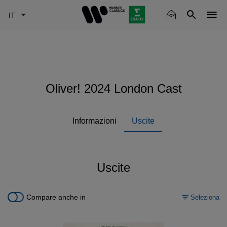
Skip
to
main
content
Oliver! 2024 London Cast
Informazioni
Uscite
Uscite
Compare anche in
Seleziona