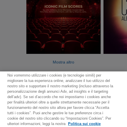
Mostra altro
Noi vorremmo utilizzare i cookies (e tecnologie simili) per
migliorare la tua esperienza online, analizzare il tuo utilizzo del
nostro sito e supportare il nostro marketing (incluso attraverso la
personalizzazione degli annunci Adv, ad insights e il targeting
dell’adv). Se sei d’accordo che noi impostiamo i cookies anche
per finalità ulteriori oltre a quelle strettamente necessarie per il
Contact
Notiziario
Politica sui cookie
funzionamento del nostro sito allora per favore clicca “Accetta
Impostazioni dei cookie
tutti i cookies”. Puoi anche gestire le tue preferenze circa i
cookie del nostro sito cliccando su “Impostazioni Cookies”. Per
Would you prefer to visit our website in English?
ulteriori informazioni, leggi la nostra
Politica sui cookie