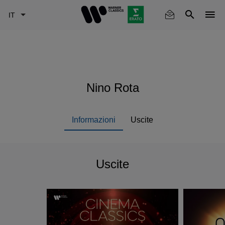
Skip
to
main
content
Nino Rota
Informazioni
Uscite
Uscite