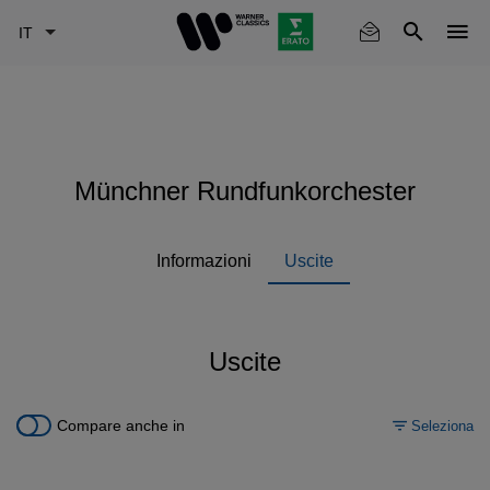
Skip
to
main
content
Münchner Rundfunkorchester
Informazioni
Uscite
Uscite
Compare anche in
Seleziona