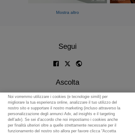
Mostra altro
Segui
Ascolta
Noi vorremmo utilizzare i cookies (e tecnologie simili) per
migliorare la tua esperienza online, analizzare il tuo utilizzo del
nostro sito e supportare il nostro marketing (incluso attraverso la
personalizzazione degli annunci Adv, ad insights e il targeting
dell’adv). Se sei d’accordo che noi impostiamo i cookies anche
per finalità ulteriori oltre a quelle strettamente necessarie per il
Contact
Notiziario
Politica sui cookie
funzionamento del nostro sito allora per favore clicca “Accetta
Impostazioni dei cookie