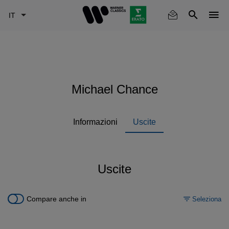
Skip
to
main
content
Michael Chance
Informazioni
Uscite
Uscite
Compare anche in
Seleziona