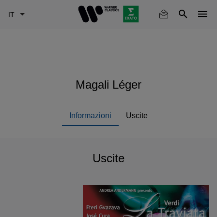
Skip
to
main
content
Magali Léger
Informazioni
Uscite
Uscite