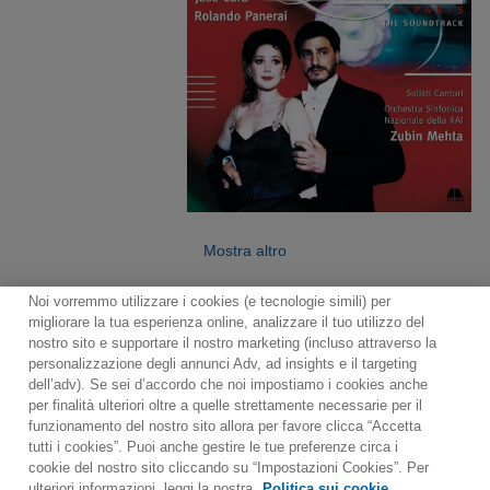
Mostra altro
Noi vorremmo utilizzare i cookies (e tecnologie simili) per
migliorare la tua esperienza online, analizzare il tuo utilizzo del
nostro sito e supportare il nostro marketing (incluso attraverso la
personalizzazione degli annunci Adv, ad insights e il targeting
dell’adv). Se sei d’accordo che noi impostiamo i cookies anche
per finalità ulteriori oltre a quelle strettamente necessarie per il
Contact
Notiziario
Politica sui cookie
funzionamento del nostro sito allora per favore clicca “Accetta
Impostazioni dei cookie
tutti i cookies”. Puoi anche gestire le tue preferenze circa i
cookie del nostro sito cliccando su “Impostazioni Cookies”. Per
Would you prefer to visit our website in English?
ulteriori informazioni, leggi la nostra
Politica sui cookie