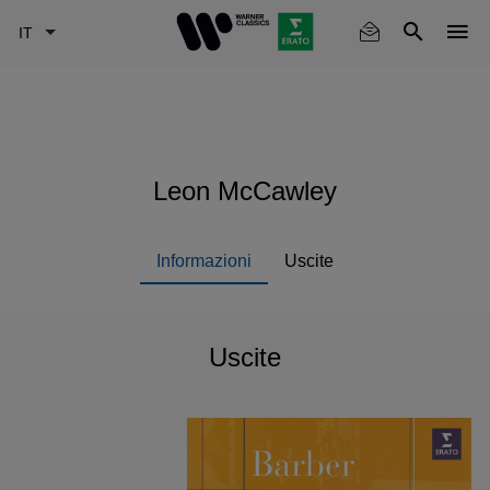
Skip
to
main
content
Leon McCawley
Informazioni
Uscite
Uscite