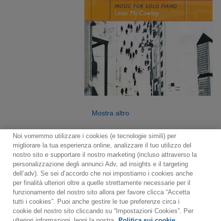
Mostra altro
Noi vorremmo utilizzare i cookies (e tecnologie simili) per
migliorare la tua esperienza online, analizzare il tuo utilizzo del
nostro sito e supportare il nostro marketing (incluso attraverso la
personalizzazione degli annunci Adv, ad insights e il targeting
dell’adv). Se sei d’accordo che noi impostiamo i cookies anche
per finalità ulteriori oltre a quelle strettamente necessarie per il
Contact
Notiziario
Politica sui cookie
funzionamento del nostro sito allora per favore clicca “Accetta
Impostazioni dei cookie
tutti i cookies”. Puoi anche gestire le tue preferenze circa i
cookie del nostro sito cliccando su “Impostazioni Cookies”. Per
Would you prefer to visit our website in English?
ulteriori informazioni, leggi la nostra
Politica sui cookie