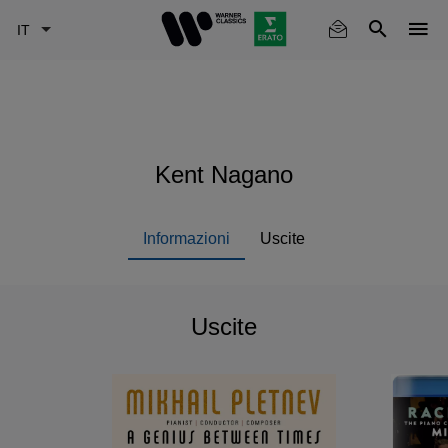
Skip
to
main
content
Kent Nagano
Informazioni
Uscite
Uscite