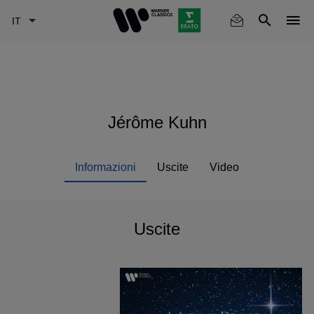
Skip
to
main
content
Jérôme Kuhn
Informazioni
Uscite
Video
Uscite