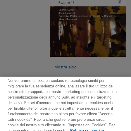
Mostra altro
Noi vorremmo utilizzare i cookies (e tecnologie simili) per
migliorare la tua esperienza online, analizzare il tuo utilizzo del
nostro sito e supportare il nostro marketing (incluso attraverso la
personalizzazione degli annunci Adv, ad insights e il targeting
dell’adv). Se sei d’accordo che noi impostiamo i cookies anche
per finalità ulteriori oltre a quelle strettamente necessarie per il
Contact
Notiziario
Politica sui cookie
funzionamento del nostro sito allora per favore clicca “Accetta
Impostazioni dei cookie
tutti i cookies”. Puoi anche gestire le tue preferenze circa i
cookie del nostro sito cliccando su “Impostazioni Cookies”. Per
Would you prefer to visit our website in English?
ulteriori informazioni, leggi la nostra
Politica sui cookie