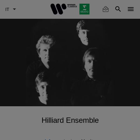
Skip
to
main
content
Hilliard Ensemble