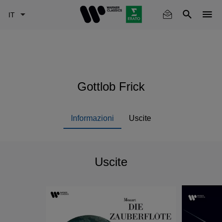
Skip
to
main
content
Gottlob Frick
Informazioni
Uscite
Uscite