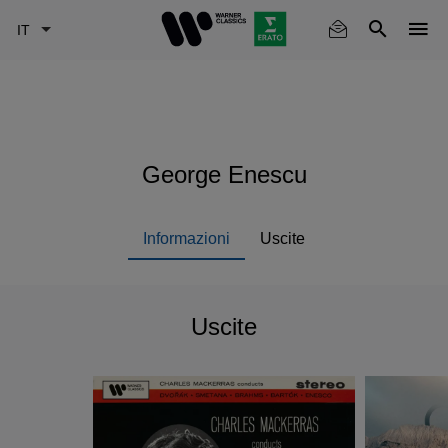
Skip
to
main
content
George Enescu
Informazioni
Uscite
Uscite