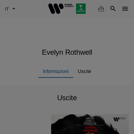
Skip
to
main
content
Evelyn Rothwell
Informazioni
Uscite
Uscite