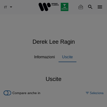
Skip
to
main
content
Derek Lee Ragin
Informazioni
Uscite
Uscite
Compare anche in
Seleziona