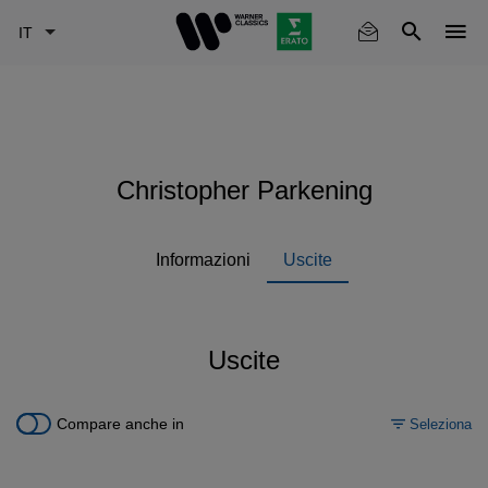
Skip
to
main
content
Christopher Parkening
Informazioni
Uscite
Uscite
Compare anche in
Seleziona