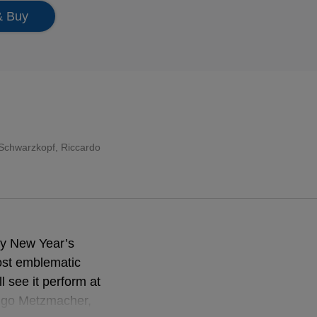
& Buy
 Schwarzkopf
,
Riccardo
rly New Year’s
ost emblematic
l see it perform at
Ingo Metzmacher,