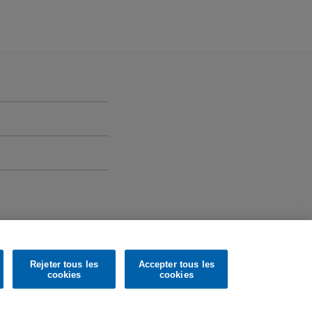
 compilation features
 Schwarzkopf,
ophone Records Limited. All rights reserved.
Rejeter tous les
Accepter tous les
cookies
cookies
m