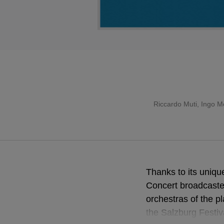
Riccardo Muti
,
Ingo M
Thanks to its uniqu
Concert broadcaste
orchestras of the pl
the Salzburg Festiv