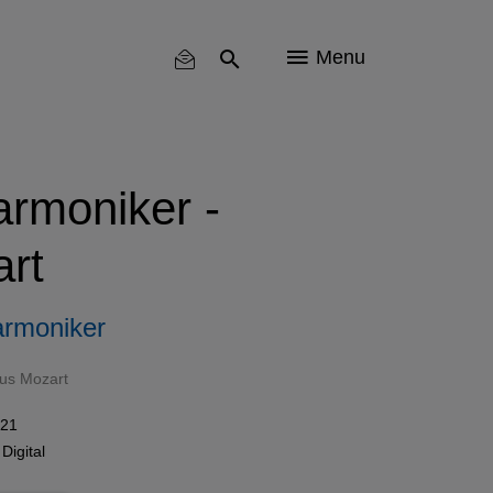
Menu
armoniker -
rt
armoniker
us Mozart
021
n
Digital