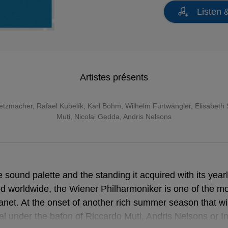
Listen 
Artistes présents
etzmacher
,
Rafael Kubelík
,
Karl Böhm
,
Wilhelm Furtwängler
,
Elisabeth
Muti
,
Nicolai Gedda
, Andris Nelsons
e sound palette and the standing it acquired with its yea
d worldwide, the Wiener Philharmoniker is one of the m
anet. At the onset of another rich summer season that wil
al under the baton of Riccardo Muti, Andris Nelsons or 