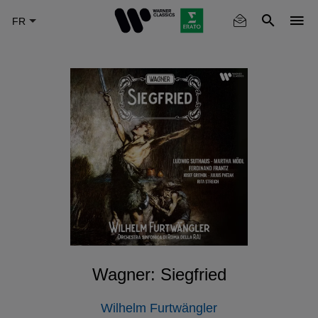
Skip
to
main
content
Wagner: Siegfried
Wilhelm Furtwängler