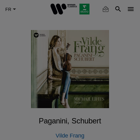
Skip
to
main
content
Paganini, Schubert
Vilde Frang