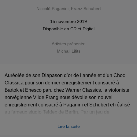
Niccolò Paganini
,
Franz Schubert
15 novembre 2019
Disponible en
CD
et
Digital
Artistes présents:
Michail Lifits
Auréolée de son Diapason d’or de l’année et d’un Choc
Classica pour son dernier enregistrement consacré à
Bartok et Enesco paru chez Warner Classics, la violoniste
norvégienne Vilde Frang nous dévoile son nouvel
enregistrement consacré à Paganini et Schubert et réalisé
au fameux studio Teldex de Berlin. Par un jeu de
juxtaposition, Vilde Frang met en valeur la sensibilité de
Lire la suite
Schubert et la virtuosité de Paganini. Accompagnée du
pianiste Michail Lifits, Vilde Frang déploie, dans ce