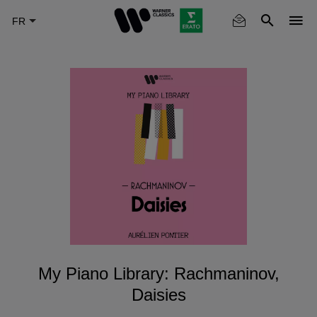
Skip
to
main
content
My Piano Library: Rachmaninov,
Daisies