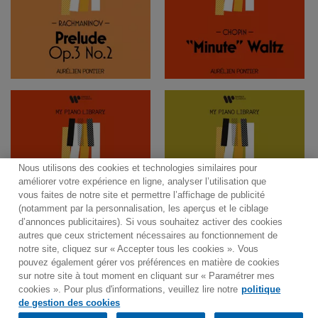
Nous utilisons des cookies et technologies similaires pour
améliorer votre expérience en ligne, analyser l’utilisation que
vous faites de notre site et permettre l’affichage de publicité
(notamment par la personnalisation, les aperçus et le ciblage
d’annonces publicitaires). Si vous souhaitez activer des cookies
autres que ceux strictement nécessaires au fonctionnement de
notre site, cliquez sur « Accepter tous les cookies ». Vous
pouvez également gérer vos préférences en matière de cookies
sur notre site à tout moment en cliquant sur « Paramétrer mes
cookies ». Pour plus d'informations, veuillez lire notre
politique
Would you prefer to visit our website in English?
de gestion des cookies