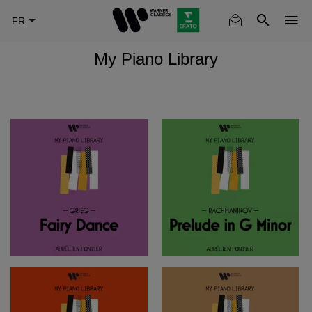
Skip
to
main
My Piano Library
content