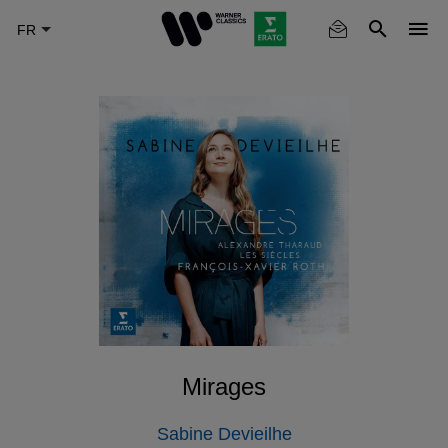
Skip
to
main
content
Mirages
Sabine Devieilhe