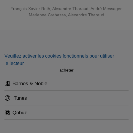
frissonnantes de couleurs.
François-Xavier Roth
,
Alexandre Tharaud
,
André Messager
,
Marianne Crebassa
,
Alexandre Tharaud
A noter la participation exceptionnelle du pianiste
Alexandre Tharaud.
Sabine Devieilhe
, soprano
Les Siècles - François-Xavier Roth
, direction
Veuillez activer les cookies fonctionnels pour utiliser
le lecteur.
acheter
Barnes & Noble
iTunes
Qobuz