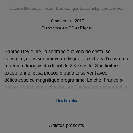
Claude Debussy
,
Hector Berlioz
,
Igor Stravinsky
,
Léo Delibes
10 novembre 2017
Disponible en
CD
et
Digital
Sabine Devieilhe, la soprano à la voix de cristal se
consacre, dans son nouveau disque, aux chefs d’œuvre du
répertoire français du début du XXe siècle. Son timbre
exceptionnel et sa prosodie parfaite servent avec
délicatesse ce magnifique programme. Le chef François-
Xavier Roth et son orchestre Les Siècles accompagnent la
soprano avec une élégance rare. On croise également la
Lire la suite
soprano Jodie Devos et la mezzo Marianne Crebassa au
détour du
Duo des fleurs
du Lakmé de Delibes ou du
Trio
de la Charmeuse
de Massenet. Dans ce disque essentiel
au titre évocateur,
Mirages
, Sabine Devieilhe interprète
Artistes présents
avec sensibilité et intensité la poésie de ces partitions