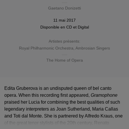
Gaetano Donizetti
11 mai 2017
Disponible en
CD
et Digital
Artistes présents:
Royal Philharmonic Orchestra
,
Ambrosian Singers
The Home of Opera
Edita Gruberova is an undisputed queen of bel canto
opera. When this recording first appeared,
Gramophone
praised her Lucia for combining the best qualities of such
legendary interpreters as Joan Sutherland, Maria Callas
and Toti dal Monte. She is partnered by Alfredo Kraus, one
of the great tenor stylists of the 20th century, Renato