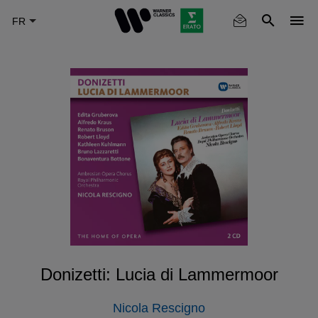
Skip
to
main
content
Donizetti: Lucia di Lammermoor
Nicola Rescigno