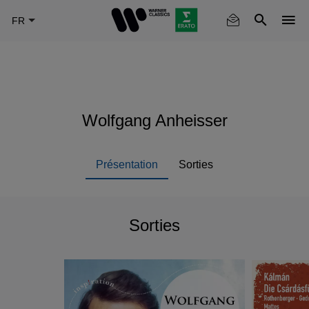
Skip
to
main
content
Wolfgang Anheisser
Présentation
Sorties
Sorties