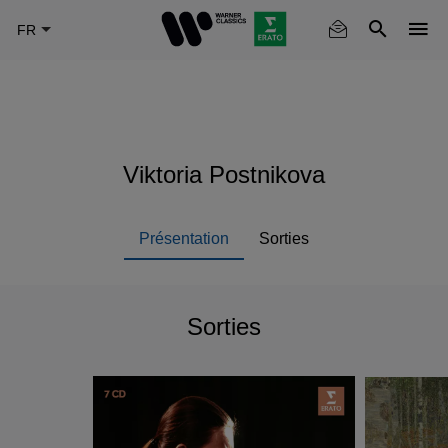
Skip
to
main
content
Viktoria Postnikova
Présentation
Sorties
Sorties