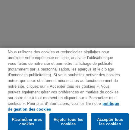
Nous utilisons des cookies et technologies similaires pour
améliorer votre expérience en ligne, analyser l’utilisation que
vous faites de notre site et permettre l’affichage de publicité
(notamment par la personnalisation, les aperçus et le ciblage
Contact
Bulletin
Conditions générales d'utilisation
d’annonces publicitaires). Si vous souhaitez activer des cookies
Politique de traitement des données
Plan du site
autres que ceux strictement nécessaires au fonctionnement de
notre site, cliquez sur « Accepter tous les cookies ». Vous
Politique de gestion des cookies
pouvez également gérer vos préférences en matière de cookies
Paramétrer mes cookies
sur notre site à tout moment en cliquant sur « Paramétrer mes
cookies ». Pour plus d'informations, veuillez lire notre
politique
Would you prefer to visit our website in English?
de gestion des cookies
Paramétrer mes
Rejeter tous les
Accepter tous
© 2025 Parlophone Records Limited. All rights reserved.
Confirm
cookies
cookies
les cookies