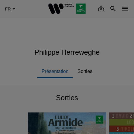
Skip
to
main
content
Philippe Herreweghe
Présentation
Sorties
Sorties