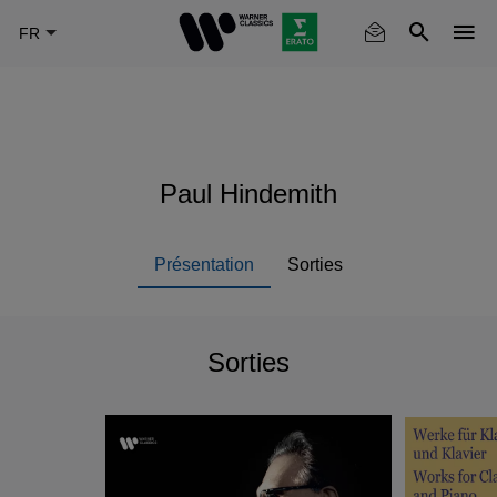
Skip
to
main
content
Paul Hindemith
Présentation
Sorties
Sorties