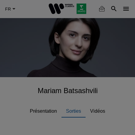
Skip
to
main
content
Mariam Batsashvili
Présentation
Sorties
Vidéos