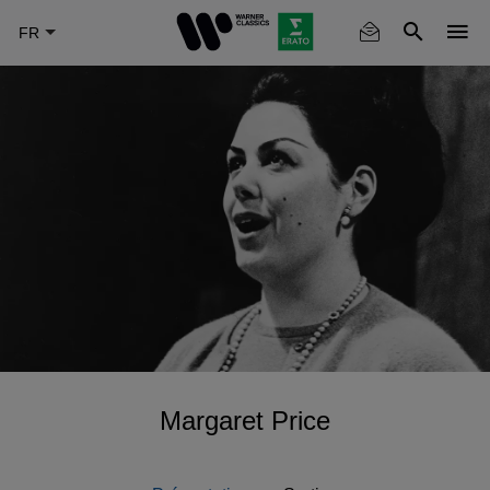
Skip
to
main
content
Margaret Price